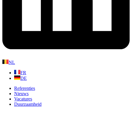
NL
FR
DE
Referenties
Nieuws
Vacatures
Duurzaamheid