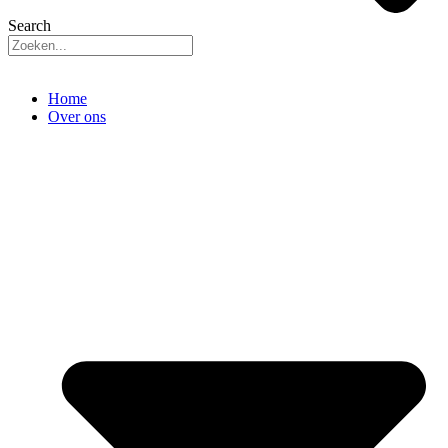
Search
Home
Over ons